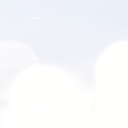
CARREIRAS
RURGIA
CONTATO
IMPRENSA
ICO
RELATÓRIO DE
 E
TRANSPARÊNCIA E
RIAL l
IGUALDADE SALARIAL 2°
25
SEMESTRE 2025