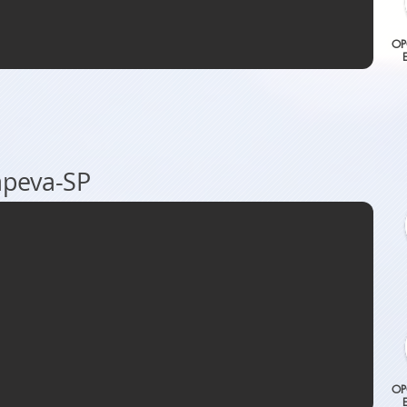
OP
apeva-SP
OP