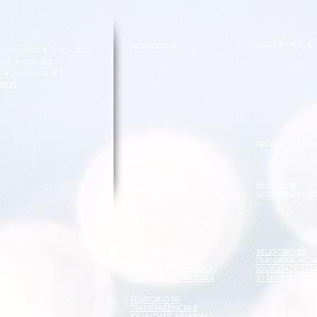
GOVERNANÇA
NOSSO DNA
riano, 466 • Torre Office
601 • Itaim Bibi
 • São Paulo • SP
0200
PRODUTOS SIDE
MARINGÁ FERRO-LIGA
PRODUTOS
ZINHO
USINA JACARE
SUCROENERGÉT
RELATÓRIO DE
RELATÓRIO DE
TRANSPARÊNCIA E
TRANSPARÊNCIA
IGUALDADE SALARIAL l
IGUALDADE SALA
1º E 2º SEMESTRE 2024
1º SEMESTRE 20
RELATÓRIO DE
TRANSPARÊNCIA E
IGUALDADE SALARIAL l