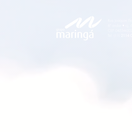
Rua Joaquim Flo
6º andar • cj. 
CEP 04534-002
Tel. (11)
2114 