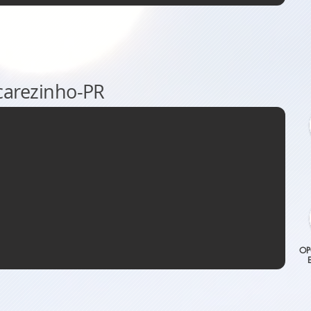
carezinho-PR
OP