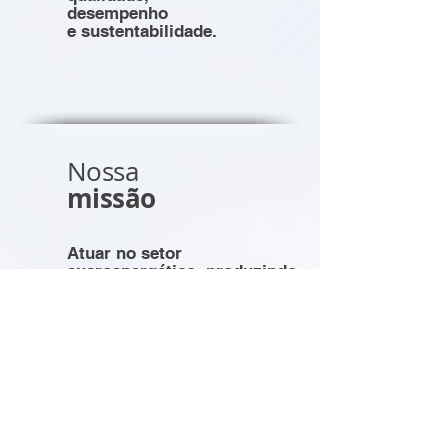
desempenho
e sustentabilidade.
Nossa
missão
Atuar no setor
sucroenergético, produzindo
alimentos e energia renovável
com eficiência e custos
competitivos, cuidando do
meio ambiente, perpetuando
o negócio e gerando valor
para acionistas, investidores,
clientes, colaboradores,
fornecedores, produtores
integrados de cana