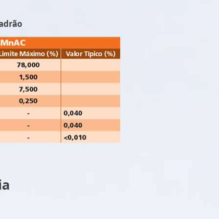
adrão
ia