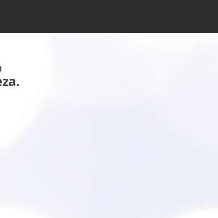
o
eza.