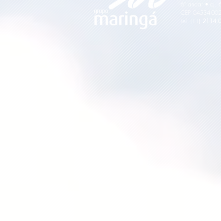
6º andar • cj. 
CEP 04534-002
Tel. (11)
2114 