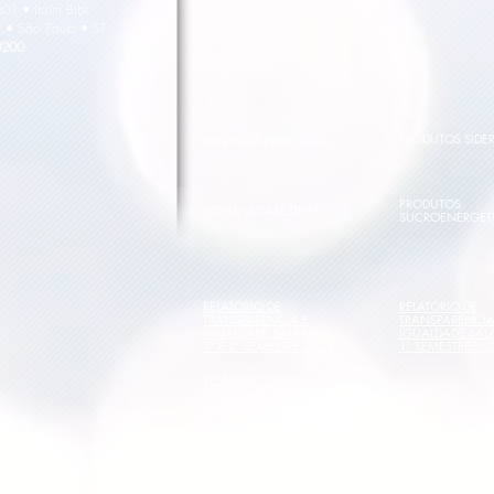
601 • Itaim Bibi
 • São Paulo • SP
0200
PRODUTOS SIDE
MARINGÁ FERRO-LIGA
PRODUTOS
ZINHO
USINA JACARE
SUCROENERGÉT
RELATÓRIO DE
RELATÓRIO DE
TRANSPARÊNCIA E
TRANSPARÊNCIA
IGUALDADE SALARIAL l
IGUALDADE SALA
1º E 2º SEMESTRE 2024
1º SEMESTRE 20
RELATÓRIO DE
TRANSPARÊNCIA E
IGUALDADE SALARIAL l
1º SEMESTRE 2026