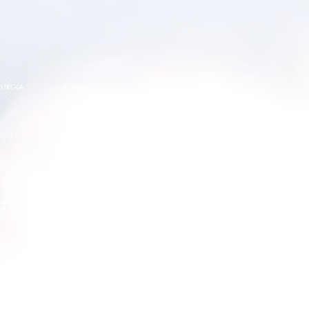
RURGIA
CONTATO
IMPRENSA
ICO
RELATÓRIO DE
 E
TRANSPARÊNCIA E
RIAL l
IGUALDADE SALARIAL 2°
25
SEMESTRE 2025