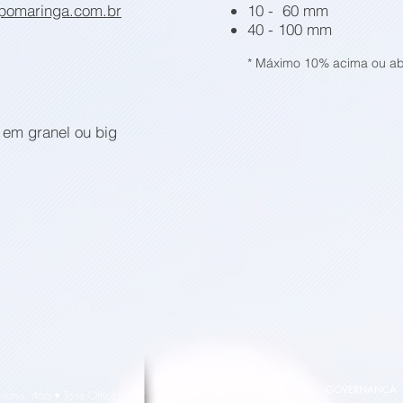
pomaringa.com.br
10 - 60 mm
40 - 100 mm
* Máximo 10% acima ou aba
em granel ou big
GOVERNANÇA
NOSSO DNA
riano, 466 • Torre Office