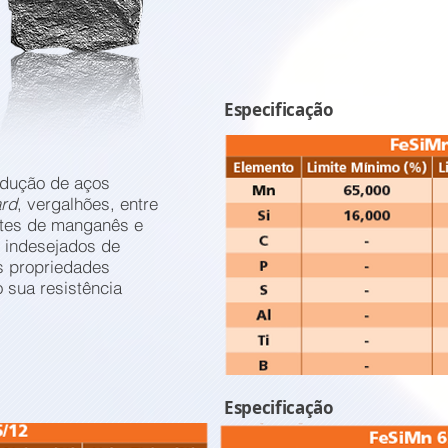
Especificação
odução de aços
ard
, vergalhões, entre
ntes de manganês e
s indesejados de
s propriedades
sua resistência
Especificação