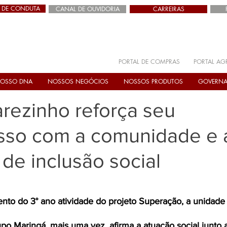
 DE CONDUTA
CANAL DE OUVIDORIA
CARREIRAS
PORTAL DE COMPRAS
PORTAL AG
OSSO DNA
NOSSOS NEGÓCIOS
NOSSOS PRODUTOS
GOVERN
rezinho reforça seu
so com a comunidade e 
de inclusão social
to do 3° ano atividade do projeto Superação, a unidade
po Maringá, mais uma vez, afirma a atuação social junto 