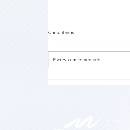
Comentários
Escreva um comentário
Grupo Maringá mobiliza
colaboradores em campanha
de doação de sangue em
Jacarezinho e Itapeva
Rua Joaquim Flo
6º andar • cj. 