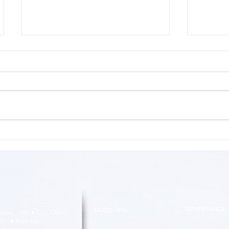
Usina Jacarezinho conquista
Usina 
2º lugar em programa de
projeçõ
qualidade da Copersucar
25/26 
colhid
em pro
GOVERNANÇA
NOSSO DNA
riano, 466 • Torre Office
601 • Itaim Bibi