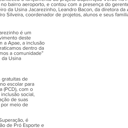
a no bairro aeroporto, e contou com a presença do gerent
eiro da Usina Jacarezinho, Leandro Bacon, da diretora da 
dro Silveira, coordenador de projetos, alunos e seus famili
arezinho é um 
vimento deste 
m a Apae, a inclusão 
raticamos dentro da 
amos a comunidade” 
 da Usina 
 gratuitas de 
no escolar para 
a (PCD), com o 
inclusão social, 
lação de suas 
 por meio de 
 Superação, é 
ão de Pró Esporte e 