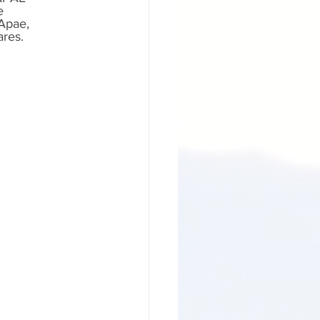
e 
Apae, 
ares.