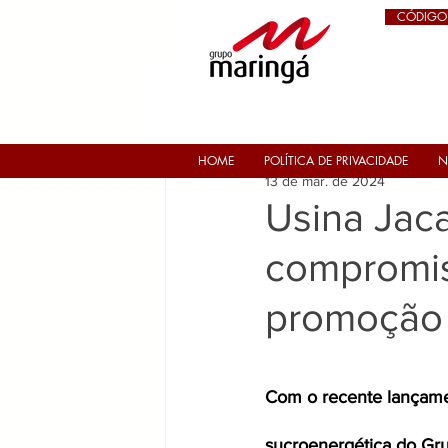
CÓDIGO
HOME
POLÍTICA DE PRIVACIDADE
N
13 de mar. de 2024
Usina Jaca
compromis
promoção 
Com o recente lançamen
sucroenergética do Gru