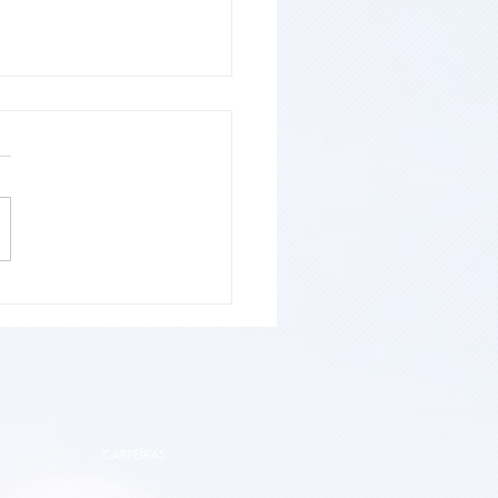
Jacarezinho supera
es e encerra Safra
com aumento de área
a e avanço expressivo
dutividade
CARREIRAS