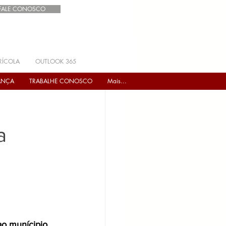
FALE CONOSCO
RÍCOLA
OUTLOOK 365
ANÇA
TRABALHE CONOSCO
Mais...
a
 
ao munícipio 