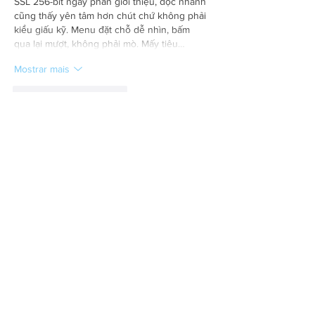
SSL 256-bit ngay phần giới thiệu, đọc nhanh 
cũng thấy yên tâm hơn chút chứ không phải 
kiểu giấu kỹ. Menu đặt chỗ dễ nhìn, bấm 
qua lại mượt, không phải mò. Mấy tiêu…
Mostrar mais
Curtir
Responder
bentiecesav.a.ge54.62
07 de jul.
https://luck821.com/
 mình thấy mấy đứa bạn 
share qua nên tiện tay mở thử coi giao diện 
ra sao thôi. Không có ngồi đọc kỹ hay làm gì 
nhiều, chủ yếu lướt vài phút cho biết cách 
họ bày biện trang. Cảm giác đầu tiên là nhìn 
khá sạch và dễ thở, chữ không bị dồn dập 
nên kéo xuống cũng nhẹ nhàng. Mình để ý 
mấy phần thông tin họ hay trình bày theo 
kiểu khối rõ ràng, nhìn phát…
Mostrar mais