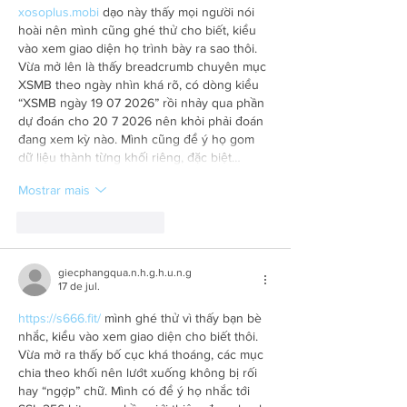
xosoplus.mobi
 dạo này thấy mọi người nói 
hoài nên mình cũng ghé thử cho biết, kiểu 
vào xem giao diện họ trình bày ra sao thôi. 
Vừa mở lên là thấy breadcrumb chuyên mục 
XSMB theo ngày nhìn khá rõ, có dòng kiểu 
“XSMB ngày 19 07 2026” rồi nhảy qua phần 
dự đoán cho 20 7 2026 nên khỏi phải đoán 
đang xem kỳ nào. Mình cũng để ý họ gom 
dữ liệu thành từng khối riêng, đặc biệt…
Mostrar mais
Curtir
Responder
giecphangqua.n.h.g.h.u.n.g
17 de jul.
https://s666.fit/
 mình ghé thử vì thấy bạn bè 
nhắc, kiểu vào xem giao diện cho biết thôi. 
Vừa mở ra thấy bố cục khá thoáng, các mục 
chia theo khối nên lướt xuống không bị rối 
hay “ngợp” chữ. Mình có để ý họ nhắc tới 